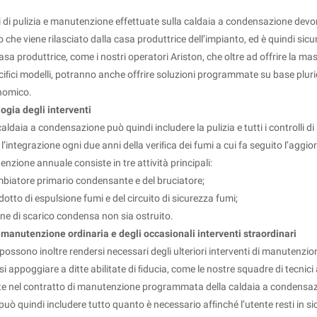
i di pulizia e manutenzione effettuate sulla caldaia a condensazione devon
to che viene rilasciato dalla casa produttrice dell’impianto, ed è quindi si
casa produttrice, come i nostri operatori Ariston, che oltre ad offrire la m
ciﬁci modelli, potranno anche offrire soluzioni programmate su base plur
nomico.
logia degli interventi
 caldaia a condensazione può quindi includere la pulizia e tutti i controlli 
’integrazione ogni due anni della veriﬁca dei fumi a cui fa seguito l’aggio
enzione annuale consiste in tre attività principali:
ambiatore primario condensante e del bruciatore;
dotto di espulsione fumi e del circuito di sicurezza fumi;
fone di scarico condensa non sia ostruito.
 manutenzione ordinaria e degli occasionali interventi straordinari
ssono inoltre rendersi necessari degli ulteriori interventi di manutenzion
i appoggiare a ditte abilitate di ﬁducia, come le nostre squadre di tecnici 
te nel contratto di manutenzione programmata della caldaia a condensa
uò quindi includere tutto quanto è necessario afﬁnché l’utente resti in sicu