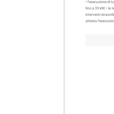
• l’esecuzione di 
ﬁno a 35 kW; • la t
interventi straordi
attesta l’esecuzion