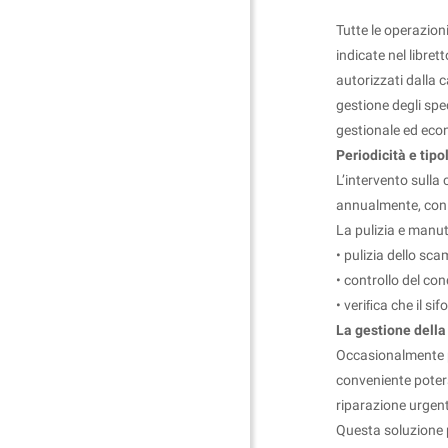
Tutte le operazion
indicate nel libret
autorizzati dalla 
gestione degli spe
gestionale ed eco
Periodicità e tipo
L’intervento sulla
annualmente, con l
La pulizia e manut
• pulizia dello sc
• controllo del con
• veriﬁca che il si
La gestione della
Occasionalmente po
conveniente poters
riparazione urgen
Questa soluzione p