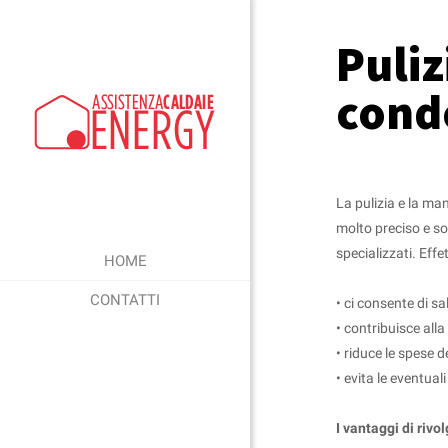
Puliz
cond
La pulizia e la m
molto preciso e so
specializzati. Eff
HOME
CONTATTI
• ci consente di s
• contribuisce alla
• riduce le spese d
• evita le eventual
I vantaggi di rivo